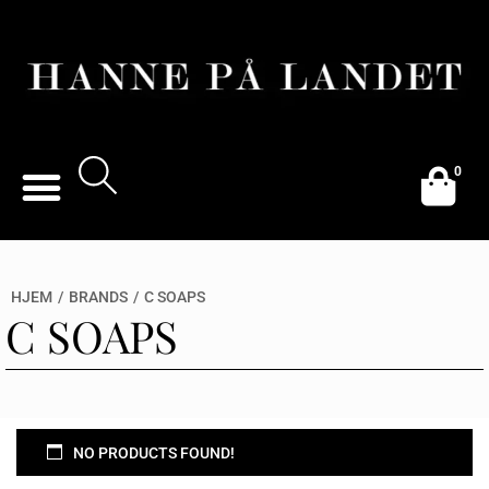
0
HJEM
/
BRANDS
/
C SOAPS
C SOAPS
NO PRODUCTS FOUND!