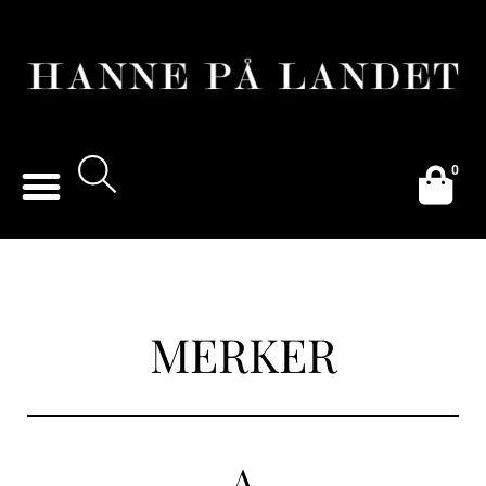
0
MERKER
A