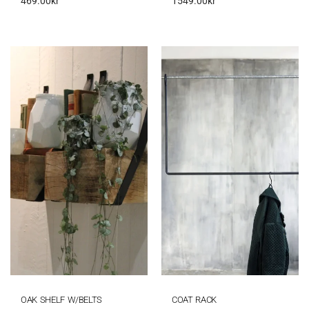
469.00
kr
1549.00
kr
OAK SHELF W/BELTS
COAT RACK