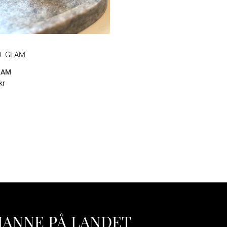
D GLAM
LAM
kr
HANNE PÅ LANDET