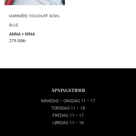
MARINIÈRE YOUGHURT BOWL
BLUE
ANNA + NINA
279.00
kr
ÅPNINGSTIDER
MANDAG – ONSDAG 11 – 17
TORSDAG 11 – 18
FREDAG 11 – 17
LØRDAG 11 – 16