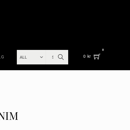
0
SEARC
0
kr
LG
H
NIM