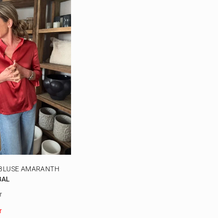
 BLUSE AMARANTH
BAL
r
r