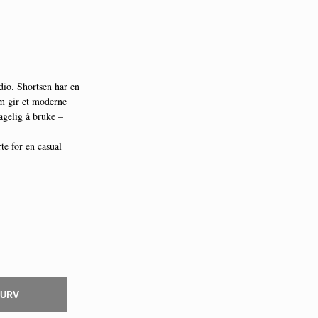
dio
. Shortsen har en
om gir et moderne
agelig å bruke –
te for en casual
KURV