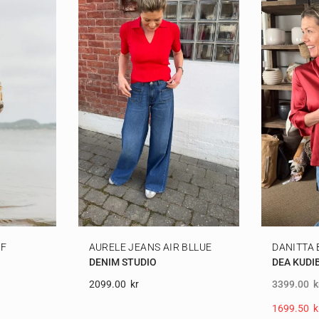
RF
AURELE JEANS AIR BLLUE
DANITTA
DENIM STUDIO
DEA KUDI
2099.00
Kr
3399.00
k
1699.50
K