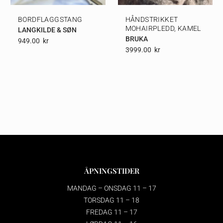
BORDFLAGGSTANG
HÅNDSTRIKKET
MOHAIRPLEDD, KAMEL
LANGKILDE & SØN
BRUKA
949.00
Kr
3999.00
Kr
ÅPNINGSTIDER
MANDAG – ONSDAG 11 – 17
TORSDAG 11 – 18
FREDAG 11 – 17