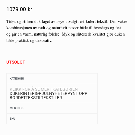
1079.00
Kr
Tidøs og stilren duk laget av nøye utvalgt resirkulert tekstil. Den vakre
kombinasjonen av rødt og naturhvit passer både til hverdags og fest,
og gir en varm, naturlig følelse. Myk og slitesterk kvalitet gjør duken
både praktisk og dekorativ.
UTSOLGT
KATEGORI
KLIKK FOR Å SE MER I KATEGORIEN
DUKER
INTERIØR
JUL
NYHETER
PYNT OPP
BORDET
TEKSTIL
TEKSTILER
MER INFO
SKU