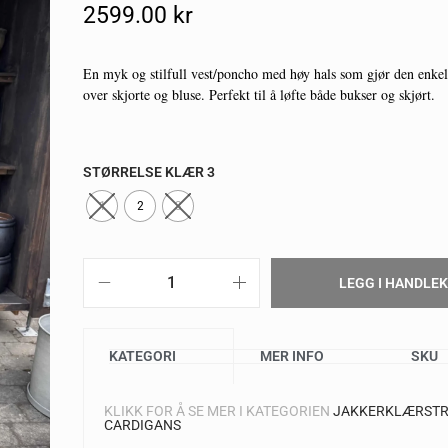
2599.00
Kr
En myk og stilfull vest/poncho med høy hals som gjør den enkel 
over skjorte og bluse. Perfekt til å løfte både bukser og skjørt.
STØRRELSE KLÆR 3
1
2
3
LEGG I HANDLE
KATEGORI
MER INFO
SKU
KLIKK FOR Å SE MER I KATEGORIEN
JAKKER
KLÆR
STR
CARDIGANS