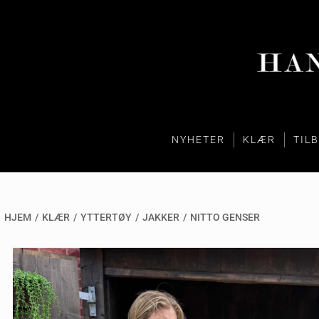
NYHETER
KLÆR
TIL
HJEM
/
KLÆR
/
YTTERTØY
/
JAKKER
/
NITTO GENSER