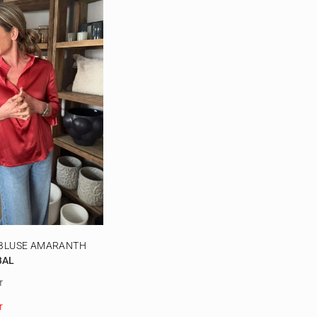
 BLUSE AMARANTH
BAL
r
r