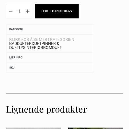
LEGG I HANDLEKURV
KATEGORI
KLIKK FOR Å SE MER I KATEGORIEN
BAD
DUFTER
DUFTPINNER &
DUFTLYS
INTERIØR
ROMDUFT
MER INFO
SKU
Lignende produkter