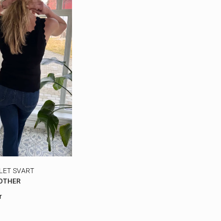
LET SVART
 OTHER
r