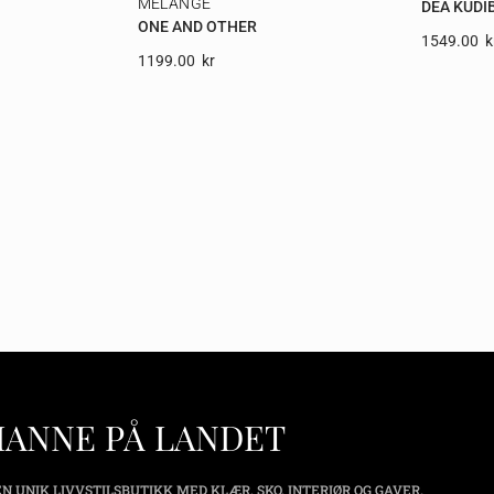
MELANGE
DEA KUDI
ONE AND OTHER
1549.00
K
1199.00
Kr
HANNE PÅ LANDET
N UNIK LIVVSTILSBUTIKK MED KLÆR, SKO, INTERIØR OG GAVER.