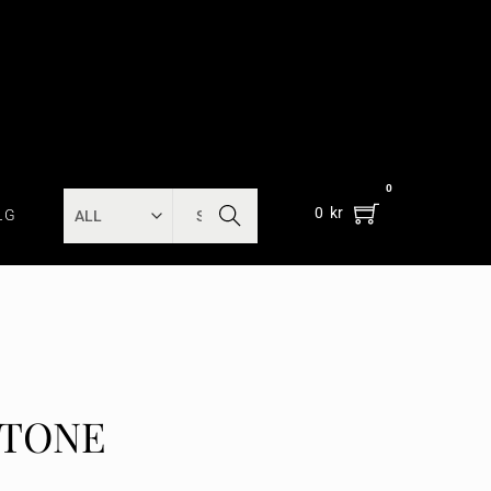
0
SEARC
0
kr
LG
H
STONE