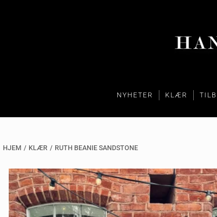
NYHETER
KLÆR
TIL
HJEM
/
KLÆR
/
RUTH BEANIE SANDSTONE