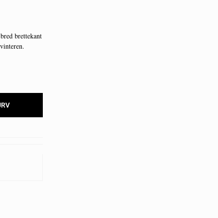
 bred brettekant
 vinteren.
URV