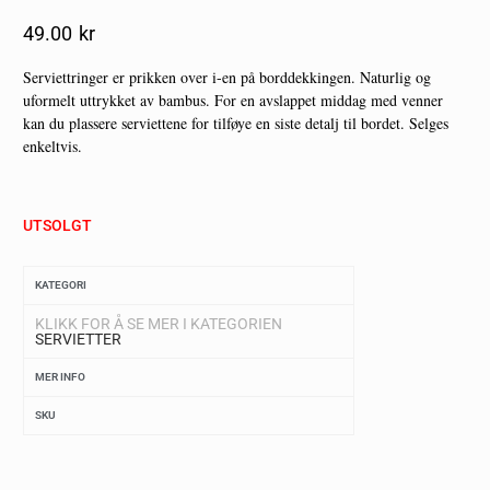
49.00
Kr
Serviettringer er prikken over i-en på borddekkingen. Naturlig og
uformelt uttrykket av bambus. For en avslappet middag med venner
kan du plassere serviettene for tilføye en siste detalj til bordet. Selges
enkeltvis.
UTSOLGT
KATEGORI
KLIKK FOR Å SE MER I KATEGORIEN
SERVIETTER
MER INFO
SKU