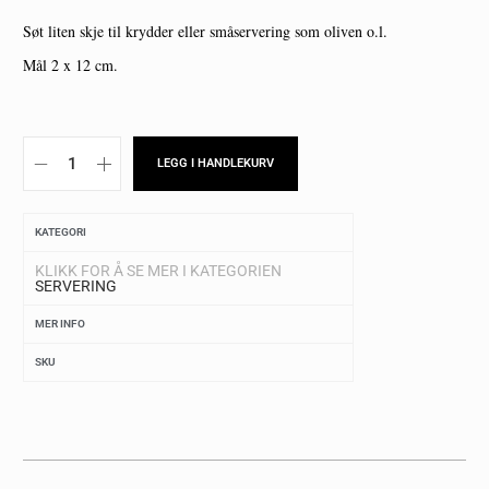
Søt liten skje til krydder eller småservering som oliven o.l.
Mål 2 x 12 cm.
LEGG I HANDLEKURV
KATEGORI
KLIKK FOR Å SE MER I KATEGORIEN
SERVERING
MER INFO
SKU