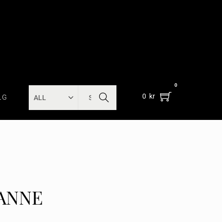
0
SEARC
0
kr
LG
H
PANNE