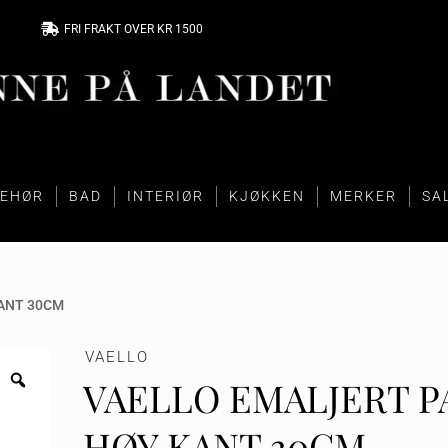
FRI FRAKT OVER KR 1500
BEHØR
BAD
INTERIØR
KJØKKEN
MERKER
SA
ANT 30CM
VAELLO
VAELLO EMALJERT 
HØY KANT 30CM