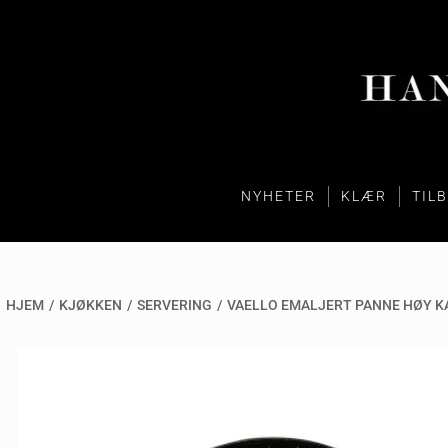
NYHETER
KLÆR
TIL
HJEM
/
KJØKKEN
/
SERVERING
/
VAELLO EMALJERT PANNE HØY K