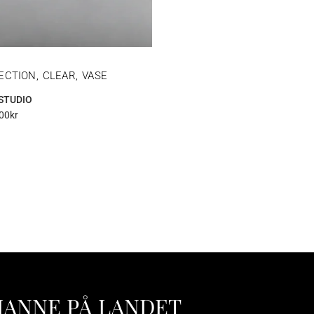
ECTION, CLEAR, VASE
STUDIO
00
kr
HANNE PÅ LANDET