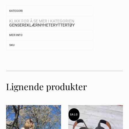
KATEGORI
KLIKK FOR Å SE MER I KATEGORIEN
GENSERE
KLÆR
NYHETER
YTTERTØY
MER INFO
SKU
Lignende produkter
SALG