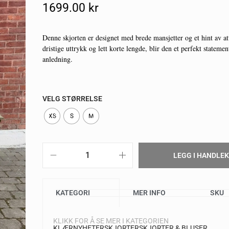
1699.00
Kr
Denne skjorten er designet med brede mansjetter og et hint av at
dristige uttrykk og lett korte lengde, blir den et perfekt stateme
anledning.
VELG STØRRELSE
XS
S
M
LEGG I HANDLE
KATEGORI
MER INFO
SKU
KLIKK FOR Å SE MER I KATEGORIEN
KLÆR
NYHETER
SKJORTER
SKJORTER & BLUSER