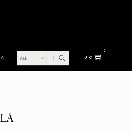
0
SEARC
0
kr
LG
H
BLÅ