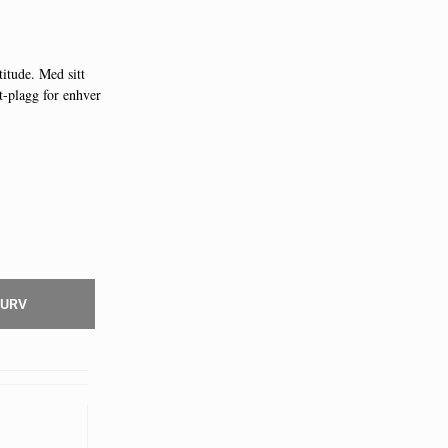
titude. Med sitt
nt-plagg for enhver
KURV