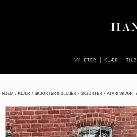
NYHETER
KLÆR
TIL
HJEM
/
KLÆR
/
SKJORTER & BLUSER
/
SKJORTER
/
ATARI SKJORTE