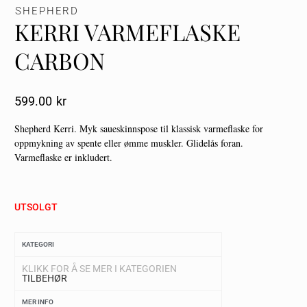
SHEPHERD
KERRI VARMEFLASKE
CARBON
599.00
Kr
Shepherd Kerri. Myk saueskinnspose til klassisk varmeflaske for
oppmykning av spente eller ømme muskler. Glidelås foran.
Varmeflaske er inkludert.
UTSOLGT
KATEGORI
KLIKK FOR Å SE MER I KATEGORIEN
TILBEHØR
MER INFO