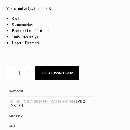
Vakre, unike lys fra Tine K.
8 stk.
Svanemerket
Brennetid ca. 11 timer
100% stearinlys
Laget i Danmark
LEGG I HANDLEKURV
KATEGORI
KLIKK FOR Å SE MER I KATEGORIEN
LYS &
LYKTER
MER INFO
SKU