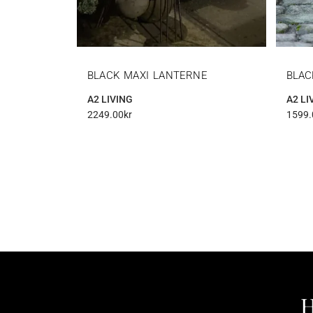
BLACK MAXI LANTERNE
BLAC
A2 LIVING
A2 LI
2249.00
kr
1599.