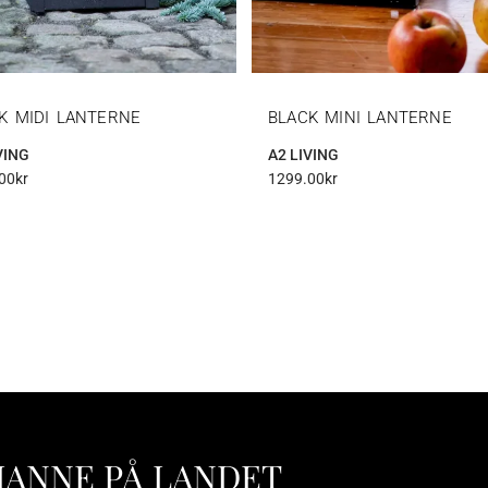
K MIDI LANTERNE
BLACK MINI LANTERNE
VING
A2 LIVING
00
kr
1299.00
kr
HANNE PÅ LANDET