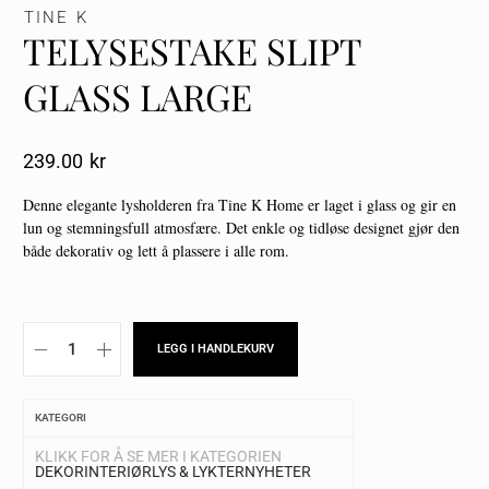
TINE K
TELYSESTAKE SLIPT
GLASS LARGE
239.00
Kr
Denne elegante lysholderen fra Tine K Home er laget i glass og gir en
lun og stemningsfull atmosfære. Det enkle og tidløse designet gjør den
både dekorativ og lett å plassere i alle rom.
LEGG I HANDLEKURV
KATEGORI
KLIKK FOR Å SE MER I KATEGORIEN
DEKOR
INTERIØR
LYS & LYKTER
NYHETER