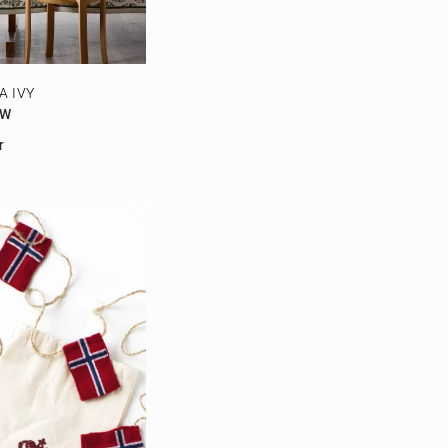
A IVY
OW
r