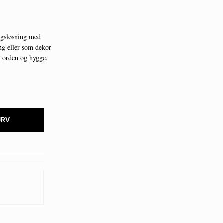
ngsløsning med
ing eller som dekor
r orden og hygge.
URV