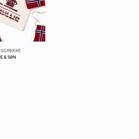
LAGGREKKE
E & SØN