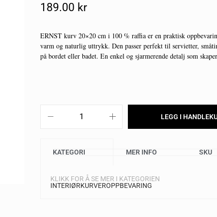
189.00
Kr
ERNST kurv 20×20 cm i 100 % raffia er en praktisk oppbevari
varm og naturlig uttrykk. Den passer perfekt til servietter, småt
på bordet eller badet. En enkel og sjarmerende detalj som skape
LEGG I HANDLEK
KATEGORI
MER INFO
SKU
KLIKK FOR Å SE MER I KATEGORIEN
INTERIØR
KURVER
OPPBEVARING