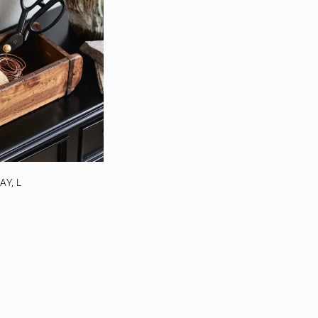
AY, L