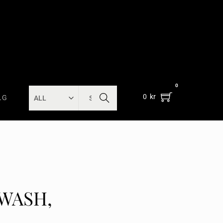
0
SEARC
0
kr
LG
H
WASH,