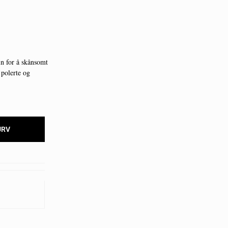
in for å skånsomt
 polerte og
URV