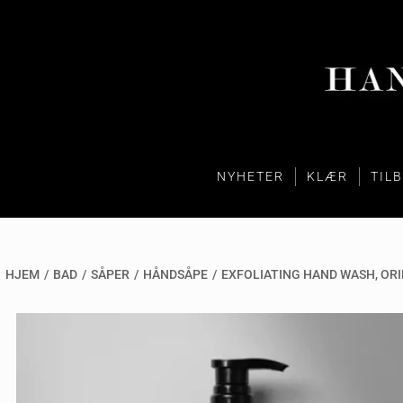
NYHETER
KLÆR
TIL
HJEM
/
BAD
/
SÅPER
/
HÅNDSÅPE
/
EXFOLIATING HAND WASH, OR