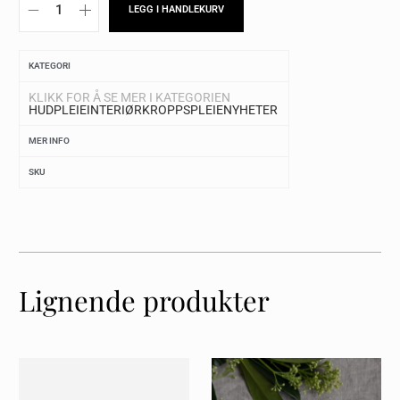
LEGG I HANDLEKURV
KATEGORI
KLIKK FOR Å SE MER I KATEGORIEN
HUDPLEIE
INTERIØR
KROPPSPLEIE
NYHETER
MER INFO
SKU
Lignende produkter