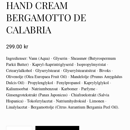
HAND CREAM
BERGAMOTTO DE
CALABRIA
299.00
Kr
Ingredienser: Vann (Aqua) · Glyserin · Sheasmør (Butyrospermum
Parkii Butter) · Kapryl-/kaprintriglyserid · Isopropylmyristat ·
Cetearylalkohol · Glyserylstearat · Glyserylstearatsitrat · Bivoks ·
Olivenolje (Olea Europaea Fruit Oil) · Mandelolje (Prunus Amygdalus
Dulcis Oil) · Propylenglykol · Fenylpropanol · Kaprylylglykol ·
Kaliumsorbat · Natriumbenzoat · Karbomer · Parfyme ·
Ginsengrotekstrakt (Panax Japonicus) · Chiafrøekstrakt (Salvia
Hispanica) · Tokoferylacetat · Natriumhydroksid · Limonen ·
Linalylacetat · Bergamottolje (Citrus Aurantium Bergamia Peel Oil).