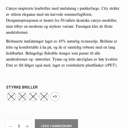
Cateye-inspirerte lesebriller med innfatning i pudderfarge. City stråler
av stilren eleganse med sin kurvede sommerfuglform.
Designinspirasjonen er hentet fra 50-tallets ikoniske cateye-modeller,
men tilbyr en moderne og mykere variant. Fasongen kler de fleste
ansiktsformer.
Biobaserte innfatninger laget av 45% naturlig ricinusolje. Brillene er
lette og komfortable å ha på, og de er samtidig robuste med en lang
holdbarhet. Behagelige fleksible stenger som passer til alle
ansiktsformer og -størrelser. Tynne og lette akrylglass av høy kvalitet.
Etui av filt følger også med, laget av resirkulerte plastflasker (rPET).
STYRKE BRILLER
+1
+1.5
+2
+2.5
+3
LEGG I HANDLEKURV