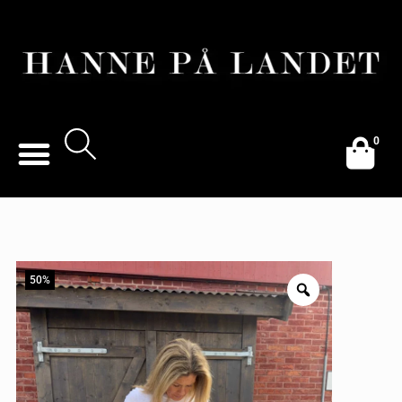
0
50%