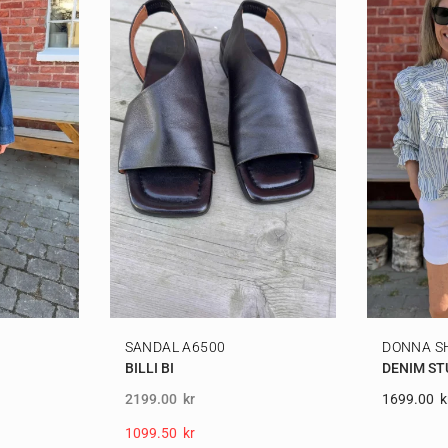
SANDAL A6500
DONNA S
BILLI BI
DENIM ST
2199.00
kr
1699.00
K
1099.50
Kr