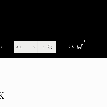
0
SEARC
0
kr
LG
H
K