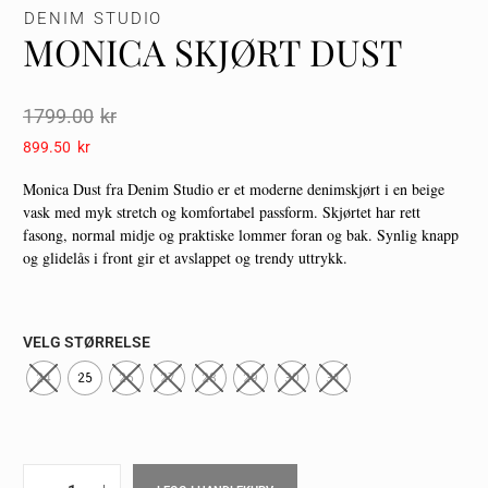
DENIM STUDIO
MONICA SKJØRT DUST
1799.00
Kr
899.50
Kr
Monica Dust fra
Denim Studio
er et moderne denimskjørt i en beige
vask med myk stretch og komfortabel passform. Skjørtet har rett
fasong, normal midje og praktiske lommer foran og bak. Synlig knapp
og glidelås i front gir et avslappet og trendy uttrykk.
VELG STØRRELSE
24
25
26
27
28
29
30
31