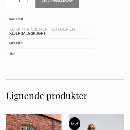
LEGG I HANDLEKURV
KATEGORI
KLIKK FOR Å SE MER I KATEGORIEN
KLÆR
SALG
SKJØRT
MER INFO
SKU
Lignende produkter
SALG