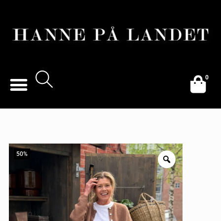
0
50%