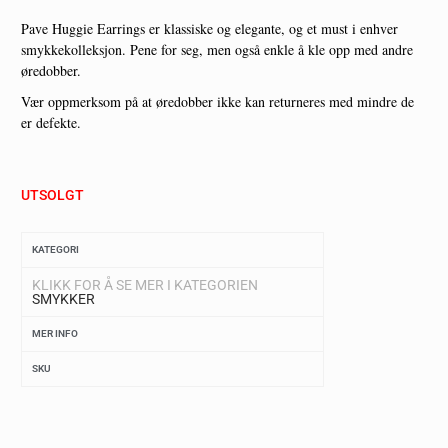
Pave Huggie Earrings er klassiske og elegante, og et must i enhver
smykkekolleksjon. Pene for seg, men også enkle å kle opp med andre
øredobber.
Vær oppmerksom på at øredobber ikke kan returneres med mindre de
er defekte.
UTSOLGT
KATEGORI
KLIKK FOR Å SE MER I KATEGORIEN
SMYKKER
MER INFO
SKU