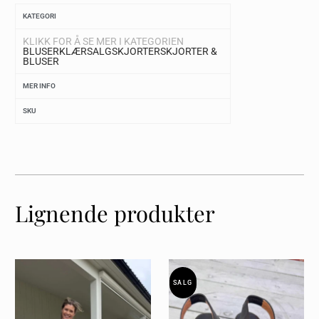
KATEGORI
KLIKK FOR Å SE MER I KATEGORIEN
BLUSER
KLÆR
SALG
SKJORTER
SKJORTER &
BLUSER
MER INFO
SKU
Lignende produkter
SALG