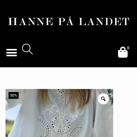
0
50%