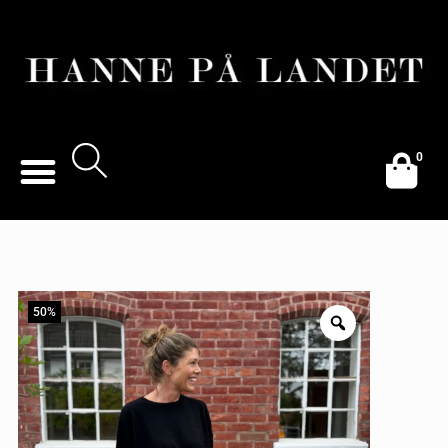
0
50%