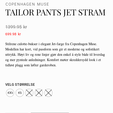
COPENHAGEN MUSE
TAILOR PANTS JET STRAM
1399.95
Kr
699.98
Kr
Stilrene culotte-bukser i elegant Jet-farge fra Copenhagen Muse.
Modellen har kort, vid passform som gir et moderne og sofistikert
uttrykk. Høyt liv og rene linjer gjør den enkel å style både til hverdag
og mer pyntede anledninger. Komfort møter skreddersydd look i et
tidløst plagg som løfter garderoben.
VELG STØRRELSE
XXS
XS
S
M
L