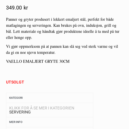
349.00
Kr
Panner og gryter produsert i lekkert emaljert stål, perfekt for både
matlagingen og serveringen. Kan brukes på ovn, induksjon, grill og
bål. Lett materiale og håndtak gjør produktene ideelle å ta med på tur
eller henge opp.
Vi gjør oppmerksom på at pannen kan slå seg ved sterk varme og vil
da gi en noe ujevn temperatur.
VAELLO EMALJERT GRYTE 30CM
UTSOLGT
KATEGORI
KLIKK FOR Å SE MER I KATEGORIEN
SERVERING
MER INFO