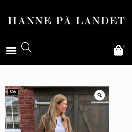
0
50%