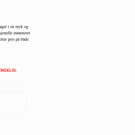
laget i en myk og
sjonelle mønsteret
etter pris på både
ENGELIG.