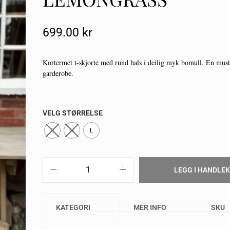
699.00
Kr
Kortermet t-skjorte med rund hals i deilig myk bomull. En must
garderobe.
VELG STØRRELSE
S
M
L
LEGG I HANDLE
KATEGORI
MER INFO
SKU