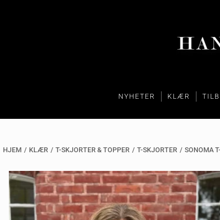
NYHETER
KLÆR
TIL
HJEM
/
KLÆR
/
T-SKJORTER & TOPPER
/
T-SKJORTER
/
SONOMA T