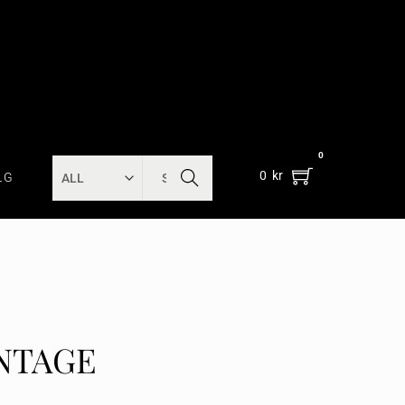
0
SEARC
0
kr
LG
H
NTAGE