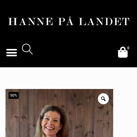
0
50%