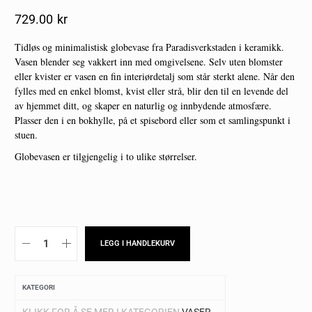
729.00
Kr
Tidløs og minimalistisk globevase fra Paradisverkstaden i keramikk.
Vasen blender seg vakkert inn med omgivelsene.
Selv uten blomster
eller kvister er vasen en fin interiørdetalj som står sterkt alene. Når den
fylles med en enkel blomst, kvist eller strå, blir den til en levende del
av hjemmet ditt, og skaper en naturlig og innbydende atmosfære.
Plasser den i en bokhylle, på et spisebord eller som et samlingspunkt i
stuen.
Globevasen er tilgjengelig i to ulike størrelser.
LEGG I HANDLEKURV
KATEGORI
KLIKK FOR Å SE MER I KATEGORIEN
VASER