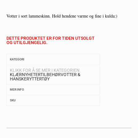
Votter i sort lammeskinn. Hold hendene varme og fine i kulda:)
DETTE PRODUKTET ER FOR TIDEN UTSOLGT
OG UTILGJENGELIG.
KATEGORI
KLIKK FOR Å SE MER I KATEGORIEN
KLÆR
NYHETER
TILBEHØR
VOTTER &
HANSKER
YTTERTØY
MER INFO
SKU