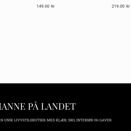
149.00
Kr
219.00
Kr
HANNE PÅ LANDET
N UNIK LIVVSTILSBUTIKK MED KLÆR, SKO, INTERIØR OG GAVER.