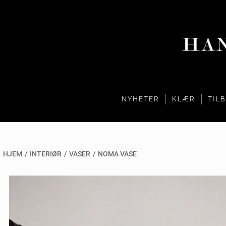
NYHETER
KLÆR
TIL
HJEM
/
INTERIØR
/
VASER
/
NOMA VASE