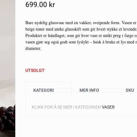
699.00
Kr
Bare nydelig glassvase med en vakker, sveipende form. Vasen e
beige toner med unike glassskift som gir hvert stykke et levende
Produktet er håndlaget, som gir hver vase et unikt preg i farge
vasen gjør seg også godt som lyslykt – husk å bruke et lys med
diameter.
UTSOLGT
KATEGORI
MER INFO
SKU
KLIKK FOR Å SE MER I KATEGORIEN
VASER