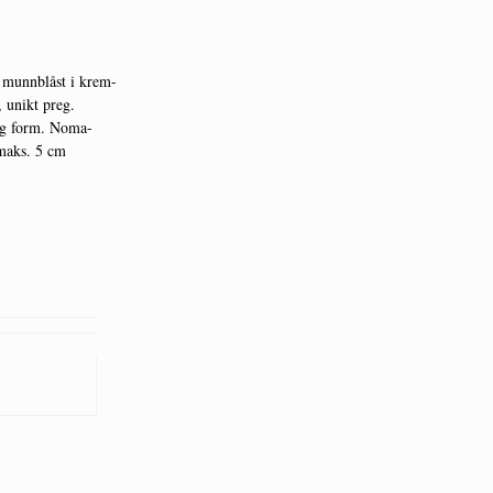
r munnblåst i krem-
, unikt preg.
 og form. Noma-
 maks. 5 cm