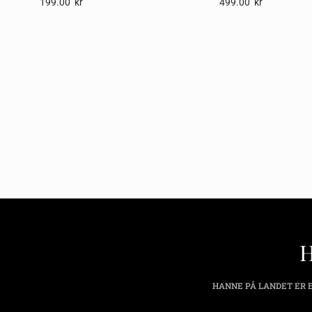
199.00
Kr
499.00
Kr
HANNE PÅ LANDET ER E