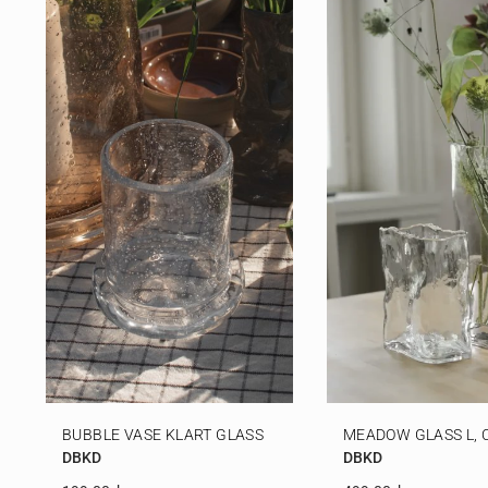
BUBBLE VASE KLART GLASS
MEADOW GLASS L, 
DBKD
DBKD