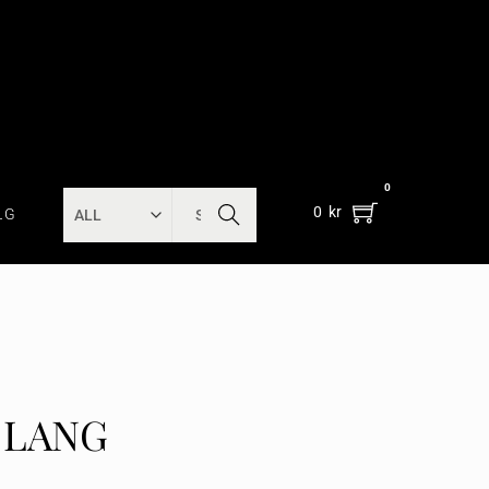
0
SEARC
0
kr
LG
H
 LANG