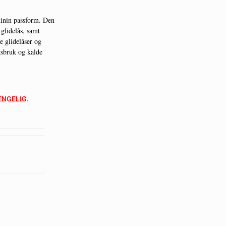
minin passform. Den
glidelås, samt
e glidelåser og
gsbruk og kalde
ENGELIG.