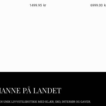
1499.95
Kr
6999.00
K
HANNE PÅ LANDET
N UNIK LIVVSTILSBUTIKK MED KLÆR, SKO, INTERIØR OG GAVER.