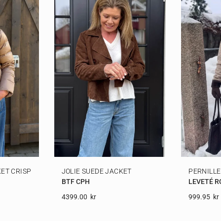
ET CRISP
JOLIE SUEDE JACKET
PERNILLE
BTF CPH
LEVETÉ 
4399.00
Kr
999.95
Kr