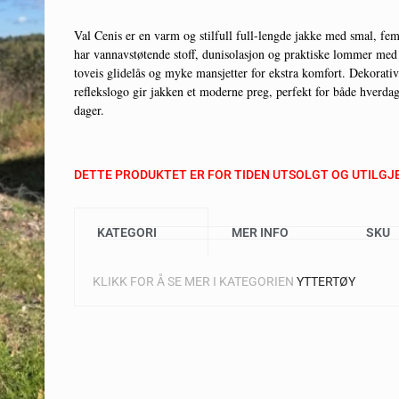
Val Cenis er en varm og stilfull full-lengde jakke med smal, fe
C
har vannavstøtende stoff, dunisolasjon og praktiske lommer med 
H
toveis glidelås og myke mansjetter for ekstra komfort. Dekorativ
reflekslogo gir jakken et moderne preg, perfekt for både hverda
A
dager.
T
G
DETTE PRODUKTET ER FOR TIDEN UTSOLGT OG UTILGJ
P
T
KATEGORI
MER INFO
SKU
S
KLIKK FOR Å SE MER I KATEGORIEN
YTTERTØY
A
: