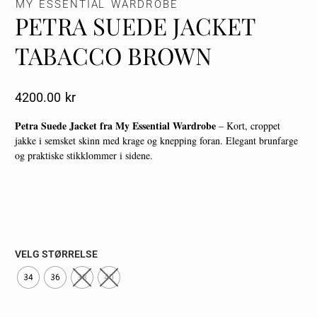
MY ESSENTIAL WARDROBE
PETRA SUEDE JACKET
TABACCO BROWN
4200.00
Kr
Petra Suede Jacket fra My Essential Wardrobe
– Kort, croppet
jakke i semsket skinn med krage og knepping foran. Elegant brunfarge
og praktiske stikklommer i sidene.
VELG STØRRELSE
34
36
38
40