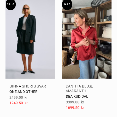
SALG
SALG
GINNA SHORTS SVART
DANITTA BLUSE
AMARANTH
ONE AND OTHER
DEA KUDIBAL
2499.00
kr
3399.00
kr
1249.50
Kr
1699.50
Kr