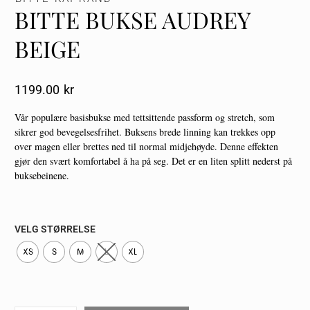
BITTE BUKSE AUDREY
BEIGE
1199.00
Kr
Vår populære basisbukse med tettsittende passform og stretch, som
sikrer god bevegelsesfrihet. Buksens brede linning kan trekkes opp
over magen eller brettes ned til normal midjehøyde. Denne effekten
gjør den svært komfortabel å ha på seg. Det er en liten splitt nederst på
buksebeinene.
VELG STØRRELSE
XS
S
M
L
XL