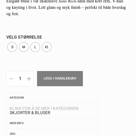
Elegant bluse i vår eksklusive
Semi Rich
-satin med kort erm, V-hals
og knyting i livet. Lett glans og myk finish – perfekt til både hverdag
og fest.
VELG STØRRELSE
S
M
L
XL
LEGG I HANDLEKURV
KATEGORI
KLIKK FOR Å SE MER I KATEGORIEN
SKJORTER & BLUSER
MER INFO
SKU