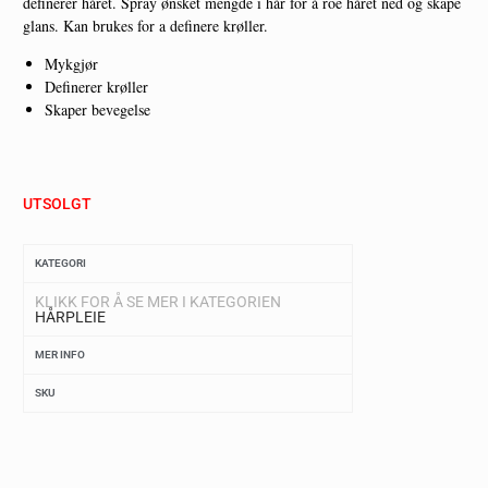
definerer håret. Spray ønsket mengde i hår for å roe håret ned og skape
glans. Kan brukes for a definere krøller.
Mykgjør
Definerer krøller
Skaper bevegelse
UTSOLGT
KATEGORI
KLIKK FOR Å SE MER I KATEGORIEN
HÅRPLEIE
MER INFO
SKU