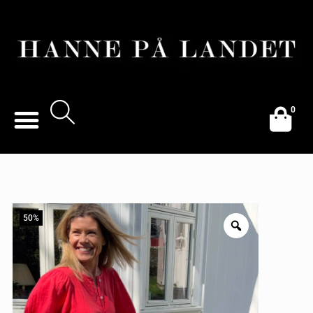
0
50%