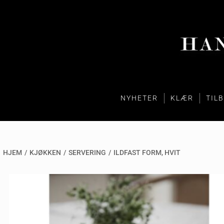
NYHETER
KLÆR
TIL
HJEM
/
KJØKKEN
/
SERVERING
/
ILDFAST FORM, HVIT