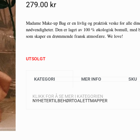
279.00
Kr
Madame Make-up Bag er en livlig og praktisk veske for alle din
nødvendigheter. Den er laget av 100 % økologisk bomull, med b
som skaper en drømmende fransk atmosfære. We love!
UTSOLGT
KATEGORI
MER INFO
SKU
KLIKK FOR Å SE MER I KATEGORIEN
NYHETER
TILBEHØR
TOALETTMAPPER