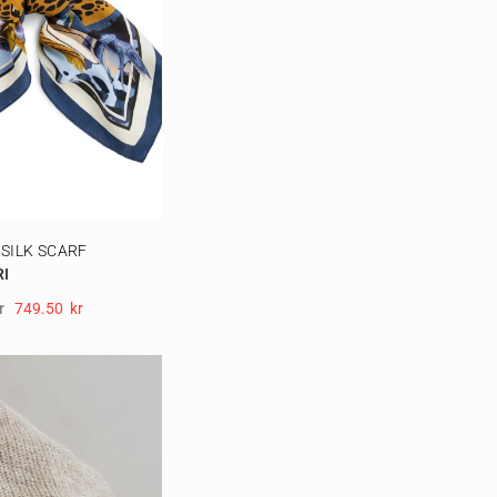
 SILK SCARF
RI
r
749.50
Kr