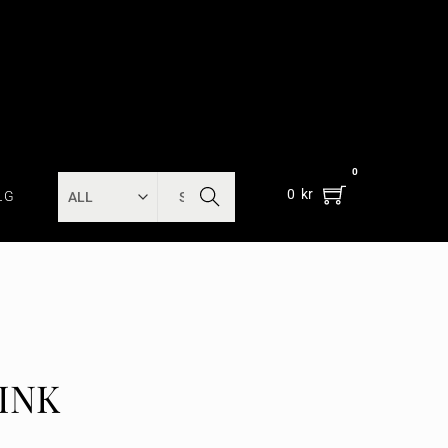
0
SEARC
0
kr
LG
H
INK