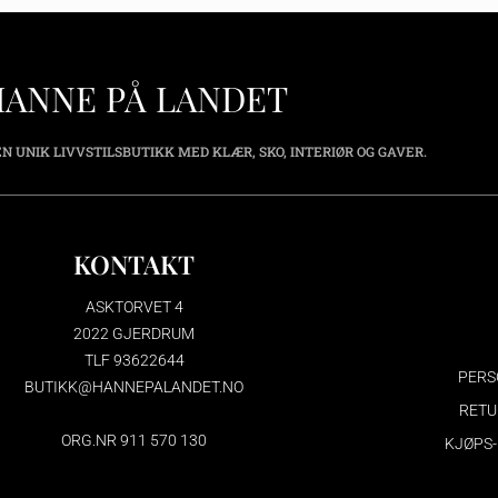
HANNE PÅ LANDET
N UNIK LIVVSTILSBUTIKK MED KLÆR, SKO, INTERIØR OG GAVER.
KONTAKT
ASKTORVET 4
2022 GJERDRUM
TLF 93622644
PERS
BUTIKK@HANNEPALANDET.NO
RETU
ORG.NR 911 570 130
KJØPS-