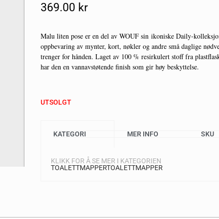
369.00
Kr
Malu liten pose er en del av WOUF sin ikoniske Daily-kolleksjon
oppbevaring av mynter, kort, nøkler og andre små daglige nødv
trenger for hånden. Laget av 100 % resirkulert stoff fra plastflas
har den en vannavstøtende finish som gir høy beskyttelse.
UTSOLGT
KATEGORI
MER INFO
SKU
KLIKK FOR Å SE MER I KATEGORIEN
TOALETTMAPPER
TOALETTMAPPER