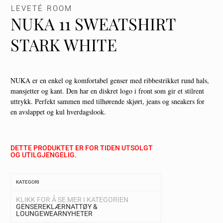
LEVETÉ ROOM
NUKA 11 SWEATSHIRT
STARK WHITE
NUKA er en enkel og komfortabel genser med ribbestrikket rund hals,
mansjetter og kant. Den har en diskret logo i front som gir et stilrent
uttrykk. Perfekt sammen med tilhørende skjørt, jeans og sneakers for
en avslappet og kul hverdagslook.
DETTE PRODUKTET ER FOR TIDEN UTSOLGT
OG UTILGJENGELIG.
KATEGORI
KLIKK FOR Å SE MER I KATEGORIEN
GENSERE
KLÆR
NATTØY &
LOUNGEWEAR
NYHETER