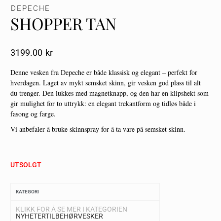
DEPECHE
SHOPPER TAN
3199.00
Kr
Denne vesken fra Depeche er både klassisk og elegant – perfekt for
hverdagen. Laget av mykt semsket skinn, gir vesken god plass til alt
du trenger. Den lukkes med magnetknapp, og den har en klipshekt som
gir mulighet for to uttrykk: en elegant trekantform og tidløs både i
fasong og farge.
Vi anbefaler å bruke skinnspray for å ta vare på semsket skinn.
UTSOLGT
KATEGORI
KLIKK FOR Å SE MER I KATEGORIEN
NYHETER
TILBEHØR
VESKER